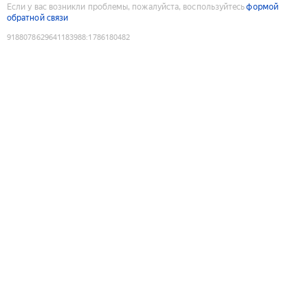
Если у вас возникли проблемы, пожалуйста, воспользуйтесь
формой
обратной связи
9188078629641183988
:
1786180482