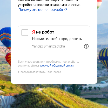
Нам очень жаль, но запросы с вашего
устройства похожи на автоматические.
Почему это могло произойти?
Я не робот
Нажмите, чтобы продолжить
Yandex SmartCaptcha
Если у вас возникли проблемы, пожалуйста,
воспользуйтесь
формой обратной связи
9188608829259827624
:
1786188383