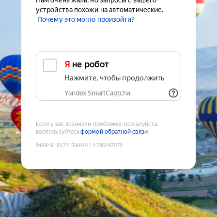
Нам очень жаль, но запросы с вашего
устройства похожи на автоматические.
Почему это могло произойти?
Я не робот
Нажмите, чтобы продолжить
Yandex SmartCaptcha
Если у вас возникли проблемы, пожалуйста,
воспользуйтесь
формой обратной связи
9189191812215084042
:
1786197070