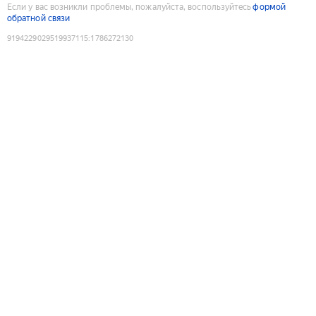
Если у вас возникли проблемы, пожалуйста, воспользуйтесь
формой
обратной связи
9194229029519937115
:
1786272130