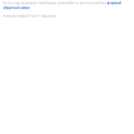
Если у вас возникли проблемы, пожалуйста, воспользуйтесь
формой
обратной связи
9192249140863371457
:
1786242628