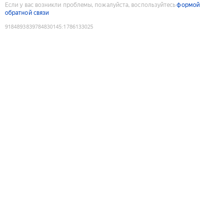
Если у вас возникли проблемы, пожалуйста, воспользуйтесь
формой
обратной связи
9184893839784830145
:
1786133025