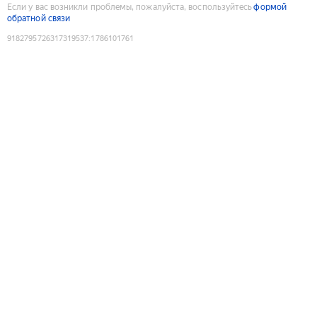
Если у вас возникли проблемы, пожалуйста, воспользуйтесь
формой
обратной связи
9182795726317319537
:
1786101761