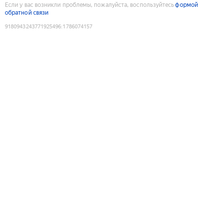
Если у вас возникли проблемы, пожалуйста, воспользуйтесь
формой
обратной связи
9180943243771925496
:
1786074157