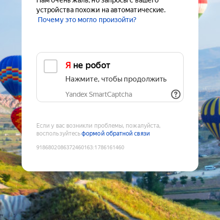
Нам очень жаль, но запросы с вашего
устройства похожи на автоматические.
Почему это могло произойти?
Я не робот
Нажмите, чтобы продолжить
Yandex SmartCaptcha
Если у вас возникли проблемы, пожалуйста,
воспользуйтесь
формой обратной связи
9186802086372460163
:
1786161460