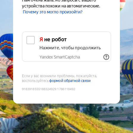
Нам очень жаль, но запросы с вашего
устройства похожи на автоматические.
Почему это могло произойти?
Я не робот
Нажмите, чтобы продолжить
Yandex SmartCaptcha
Если у вас возникли проблемы, пожалуйста,
воспользуйтесь
формой обратной связи
9183918555188324929
:
1786118492