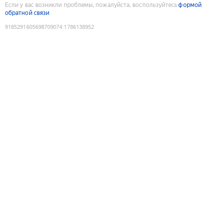
Если у вас возникли проблемы, пожалуйста, воспользуйтесь
формой
обратной связи
9185291605698709074
:
1786138952