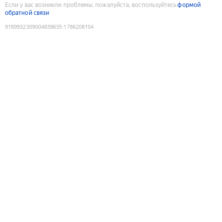
Если у вас возникли проблемы, пожалуйста, воспользуйтесь
формой
обратной связи
9189932309004839635
:
1786208104