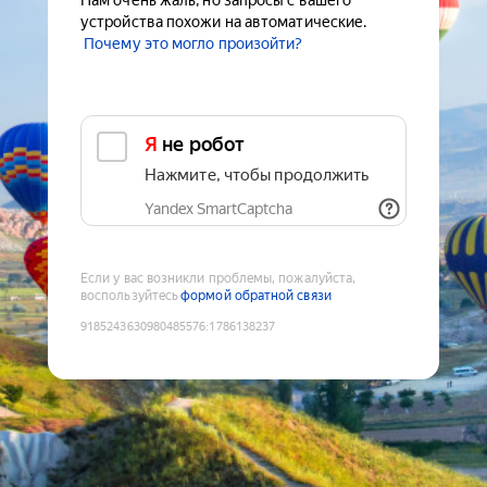
Нам очень жаль, но запросы с вашего
устройства похожи на автоматические.
Почему это могло произойти?
Я не робот
Нажмите, чтобы продолжить
Yandex SmartCaptcha
Если у вас возникли проблемы, пожалуйста,
воспользуйтесь
формой обратной связи
9185243630980485576
:
1786138237