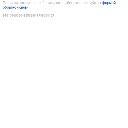
Если у вас возникли проблемы, пожалуйста, воспользуйтесь
формой
обратной связи
9181614935049556286
:
1786084165