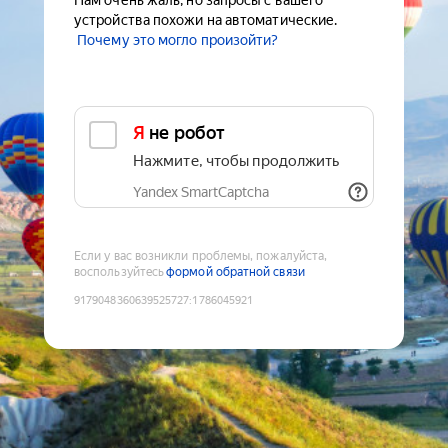
Нам очень жаль, но запросы с вашего
устройства похожи на автоматические.
Почему это могло произойти?
Я не робот
Нажмите, чтобы продолжить
Yandex SmartCaptcha
Если у вас возникли проблемы, пожалуйста,
воспользуйтесь
формой обратной связи
9179048360639525727
:
1786045921