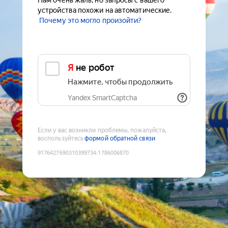
Нам очень жаль, но запросы с вашего
устройства похожи на автоматические.
Почему это могло произойти?
Я не робот
Нажмите, чтобы продолжить
Yandex SmartCaptcha
Если у вас возникли проблемы, пожалуйста,
воспользуйтесь
формой обратной связи
9176427690310399734
:
1786006870