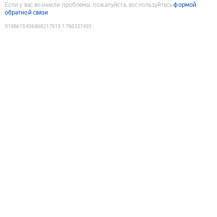
Если у вас возникли проблемы, пожалуйста, воспользуйтесь
формой
обратной связи
9198615456868217513
:
1786337493