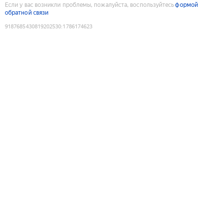
Если у вас возникли проблемы, пожалуйста, воспользуйтесь
формой
обратной связи
9187685430819202530
:
1786174623