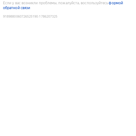
Если у вас возникли проблемы, пожалуйста, воспользуйтесь
формой
обратной связи
9189880060726525190
:
1786207325