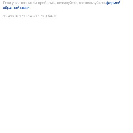
Если у вас возникли проблемы, пожалуйста, воспользуйтесь
формой
обратной связи
9184989491793514571
:
1786134450