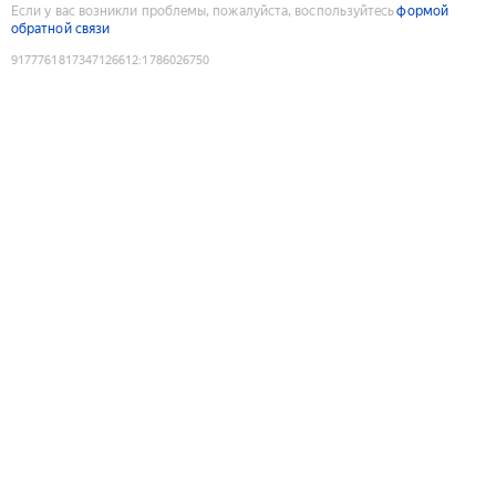
Если у вас возникли проблемы, пожалуйста, воспользуйтесь
формой
обратной связи
9177761817347126612
:
1786026750