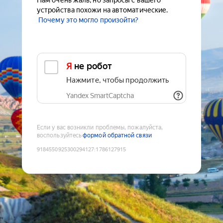
Нам очень жаль, но запросы с вашего
устройства похожи на автоматические.
Почему это могло произойти?
Я не робот
Нажмите, чтобы продолжить
Yandex SmartCaptcha
Если у вас возникли проблемы, пожалуйста,
воспользуйтесь
формой обратной связи
9184550925300294127
:
1786127915