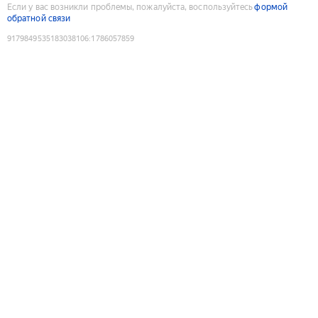
Если у вас возникли проблемы, пожалуйста, воспользуйтесь
формой
обратной связи
9179849535183038106
:
1786057859