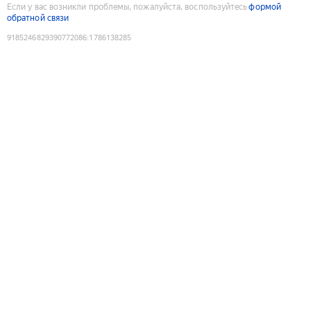
Если у вас возникли проблемы, пожалуйста, воспользуйтесь
формой
обратной связи
9185246829390772086
:
1786138285