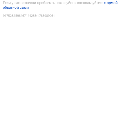
Если у вас возникли проблемы, пожалуйста, воспользуйтесь
формой
обратной связи
9175232596467144235
:
1785989061