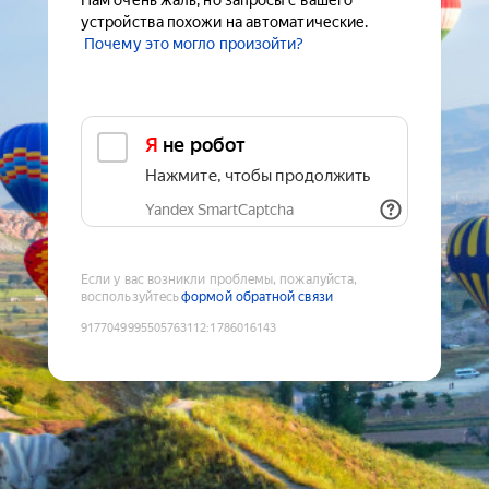
Нам очень жаль, но запросы с вашего
устройства похожи на автоматические.
Почему это могло произойти?
Я не робот
Нажмите, чтобы продолжить
Yandex SmartCaptcha
Если у вас возникли проблемы, пожалуйста,
воспользуйтесь
формой обратной связи
9177049995505763112
:
1786016143