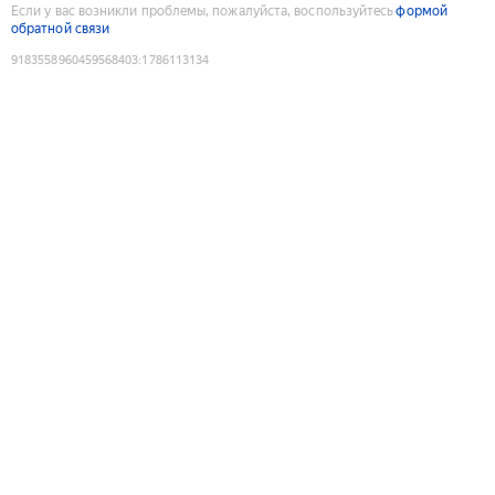
Если у вас возникли проблемы, пожалуйста, воспользуйтесь
формой
обратной связи
9183558960459568403
:
1786113134