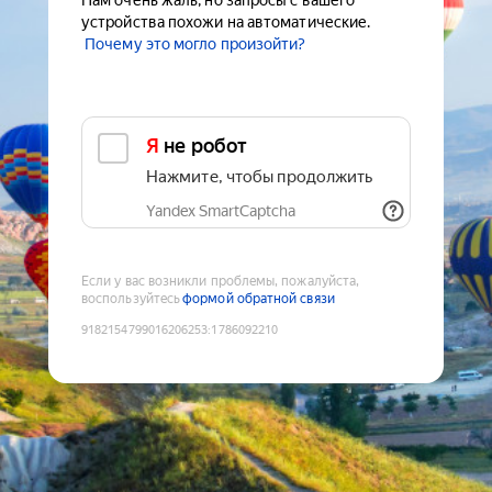
Нам очень жаль, но запросы с вашего
устройства похожи на автоматические.
Почему это могло произойти?
Я не робот
Нажмите, чтобы продолжить
Yandex SmartCaptcha
Если у вас возникли проблемы, пожалуйста,
воспользуйтесь
формой обратной связи
9182154799016206253
:
1786092210