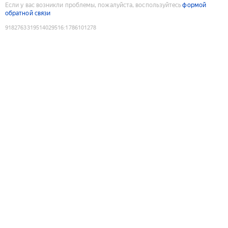
Если у вас возникли проблемы, пожалуйста, воспользуйтесь
формой
обратной связи
9182763319514029516
:
1786101278