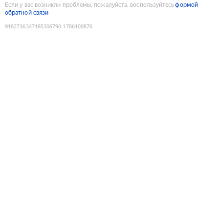
Если у вас возникли проблемы, пожалуйста, воспользуйтесь
формой
обратной связи
9182736347185306790
:
1786100876