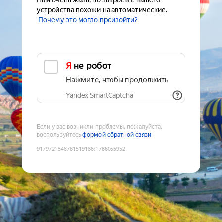
Нам очень жаль, но запросы с вашего
устройства похожи на автоматические.
Почему это могло произойти?
Я не робот
Нажмите, чтобы продолжить
Yandex SmartCaptcha
Если у вас возникли проблемы, пожалуйста,
воспользуйтесь
формой обратной связи
9179721548781519186
:
1786055952