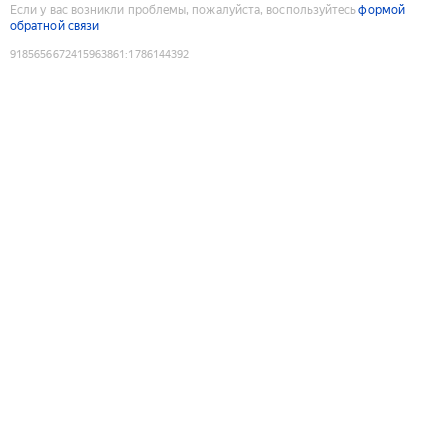
Если у вас возникли проблемы, пожалуйста, воспользуйтесь
формой
обратной связи
9185656672415963861
:
1786144392