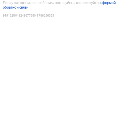
Если у вас возникли проблемы, пожалуйста, воспользуйтесь
формой
обратной связи
9191828049249877680
:
1786236353