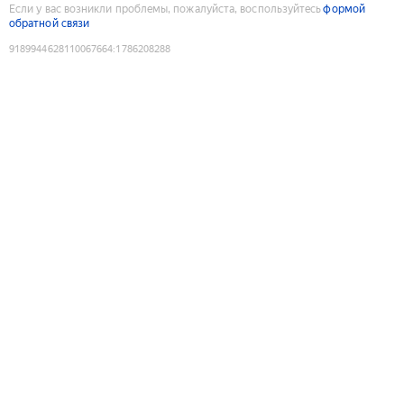
Если у вас возникли проблемы, пожалуйста, воспользуйтесь
формой
обратной связи
9189944628110067664
:
1786208288