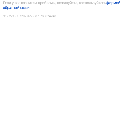
Если у вас возникли проблемы, пожалуйста, воспользуйтесь
формой
обратной связи
9177593937207765538
:
1786024248