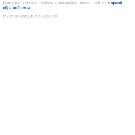
Если у вас возникли проблемы, пожалуйста, воспользуйтесь
формой
обратной связи
9193018979123001578
:
1786254099