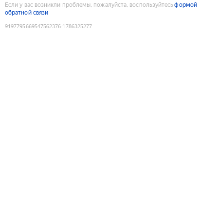
Если у вас возникли проблемы, пожалуйста, воспользуйтесь
формой
обратной связи
9197795669547562376
:
1786325277