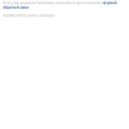
Если у вас возникли проблемы, пожалуйста, воспользуйтесь
формой
обратной связи
9182936144701216645
:
1786103853