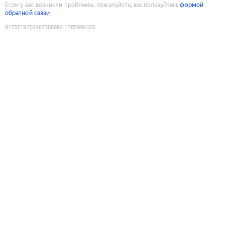
Если у вас возникли проблемы, пожалуйста, воспользуйтесь
формой
обратной связи
9175719702467388684
:
1785996320