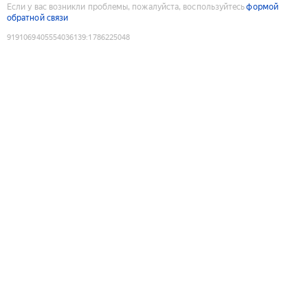
Если у вас возникли проблемы, пожалуйста, воспользуйтесь
формой
обратной связи
9191069405554036139
:
1786225048