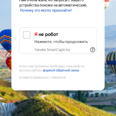
Нам очень жаль, но запросы с вашего
устройства похожи на автоматические.
Почему это могло произойти?
Я не робот
Нажмите, чтобы продолжить
Yandex SmartCaptcha
Если у вас возникли проблемы, пожалуйста,
воспользуйтесь
формой обратной связи
9178987812809003341
:
1786045018