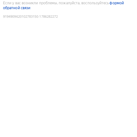
Если у вас возникли проблемы, пожалуйста, воспользуйтесь
формой
обратной связи
9194909620102783150
:
1786282272