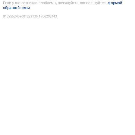
Если у вас возникли проблемы, пожалуйста, воспользуйтесь
формой
обратной связи
9189552409081229136
:
1786202443