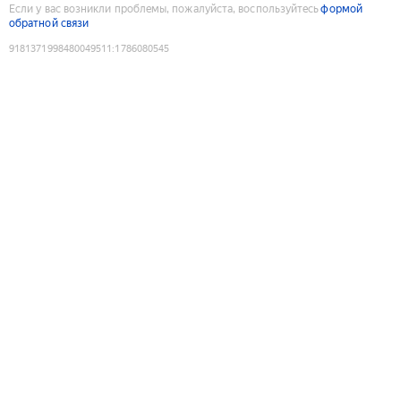
Если у вас возникли проблемы, пожалуйста, воспользуйтесь
формой
обратной связи
9181371998480049511
:
1786080545