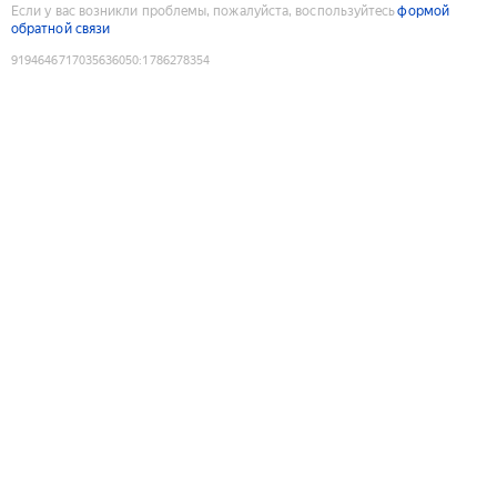
Если у вас возникли проблемы, пожалуйста, воспользуйтесь
формой
обратной связи
9194646717035636050
:
1786278354