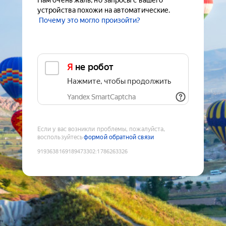
Нам очень жаль, но запросы с вашего
устройства похожи на автоматические.
Почему это могло произойти?
Я не робот
Нажмите, чтобы продолжить
Yandex SmartCaptcha
Если у вас возникли проблемы, пожалуйста,
воспользуйтесь
формой обратной связи
9193638169189473302
:
1786263326