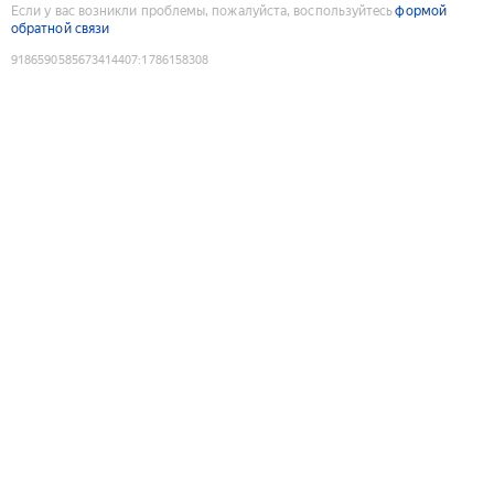
Если у вас возникли проблемы, пожалуйста, воспользуйтесь
формой
обратной связи
9186590585673414407
:
1786158308