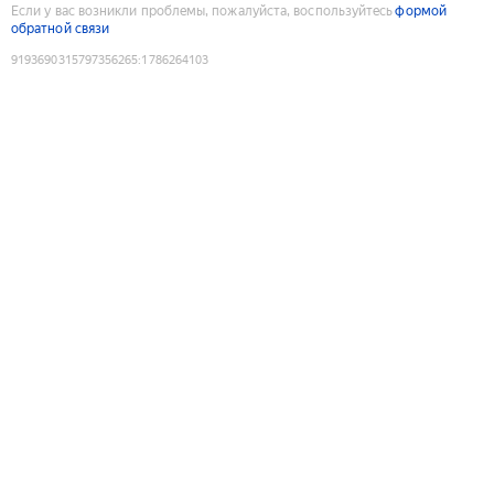
Если у вас возникли проблемы, пожалуйста, воспользуйтесь
формой
обратной связи
9193690315797356265
:
1786264103