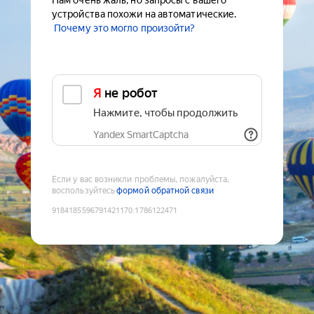
Нам очень жаль, но запросы с вашего
устройства похожи на автоматические.
Почему это могло произойти?
Я не робот
Нажмите, чтобы продолжить
Yandex SmartCaptcha
Если у вас возникли проблемы, пожалуйста,
воспользуйтесь
формой обратной связи
9184185596791421170
:
1786122471