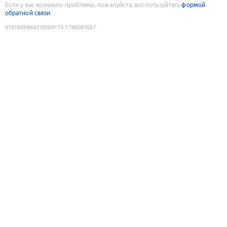
Если у вас возникли проблемы, пожалуйста, воспользуйтесь
формой
обратной связи
9181849944318569174
:
1786087667